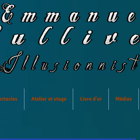
ectacles
Atelier et stage
Livre d'or
Médias