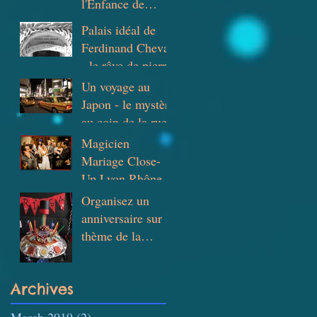
l'Enfance de
Monplaisir-
Palais idéal de
Lumière
Ferdinand Cheval
- le rêve de pierre
Un voyage au
Japon - le mystère
au coin de la rue
Magicien
Mariage Close-
Up Lyon Rhône
Bourgogne et
Organisez un
Suisse
anniversaire sur le
thème de la
magie !
Archives
March 2019
(2)
2 posts