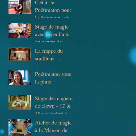
C'était le
Poétimaton pour
le Printemps des
Poètes à l'ESPE
Stage de magie
de Lyon
avec les enfants
du centre de
loisirs Berliet à
La trappe du
Saint-Priest
souffleur ...
Poétimaton sous
la pluie
Stage de magie et
de clown - 17 &
18 novembre à
l'école de cirque
Atelier de magie
de Lyon
à la Maison de