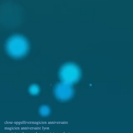
close-up
gulliver
magicien anniversaire
magicien anniversaire lyon