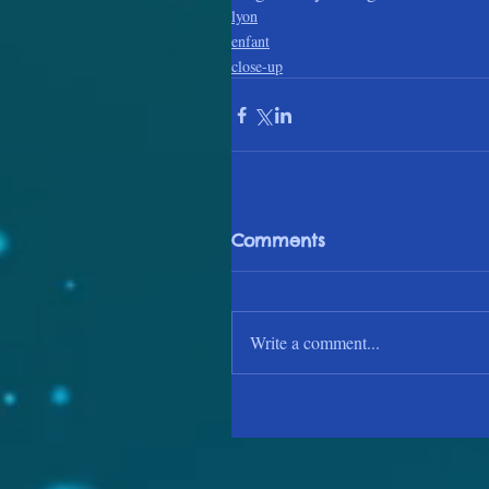
lyon
enfant
close-up
Comments
Write a comment...