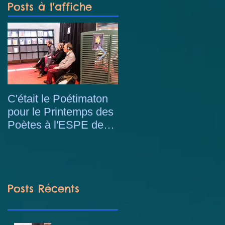
Posts à l'affiche
C'était le Poétimaton
Stage de magie avec
pour le Printemps des
les enfants du centre
Poètes à l'ESPE de
de loisirs Berliet à
Lyon
Saint-Priest
Posts Récents