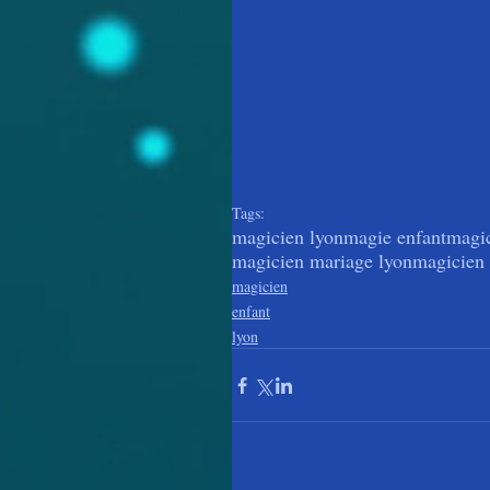
Tags:
magicien lyon
magie enfant
magic
magicien mariage lyon
magicien 
magicien
enfant
lyon