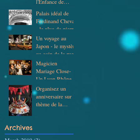
l'Enfance de
Monplaisir-
Palais idéal de
Lumière
Ferdinand Cheval
- le rêve de pierre
Un voyage au
Japon - le mystère
au coin de la rue
Magicien
Mariage Close-
Up Lyon Rhône
Bourgogne et
Organisez un
Suisse
anniversaire sur le
thème de la
magie !
Archives
March 2019
(2)
2 posts