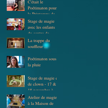
C'était le
Poétimaton pour
le Printemps des
Poètes à l'ESPE
Stage de magie
de Lyon
avec les enfants
du centre de
loisirs Berliet à
La trappe du
Saint-Priest
souffleur ...
Poétimaton sous
la pluie
Stage de magie et
de clown - 17 &
18 novembre à
l'école de cirque
Atelier de magie
de Lyon
à la Maison de