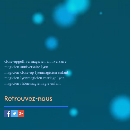
close-up
gulliver
magicien anniversaire
magicien anniversaire lyon
magicien close-up lyon
magicien enfant
magicien lyon
magicien mariage lyon
magicien rhône
magie
magie enfant
Retrouvez-nous