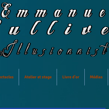
ectacles
Atelier et stage
Livre d'or
Médias