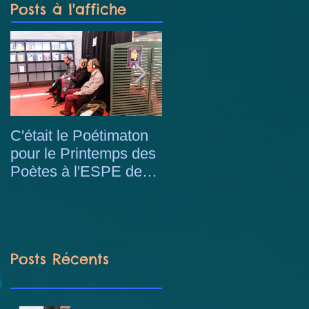
Posts à l'affiche
C'était le Poétimaton
Stage de magie avec
pour le Printemps des
les enfants du centre
Poètes à l'ESPE de
de loisirs Berliet à
Lyon
Saint-Priest
Posts Récents