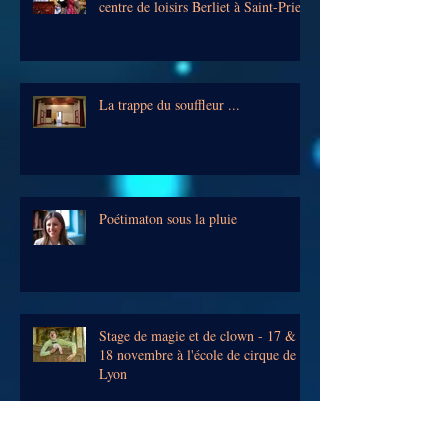
Stage de magie avec les enfants du
centre de loisirs Berliet à Saint-Priest
La trappe du souffleur ...
Poétimaton sous la pluie
Stage de magie et de clown - 17 &
18 novembre à l'école de cirque de
Lyon