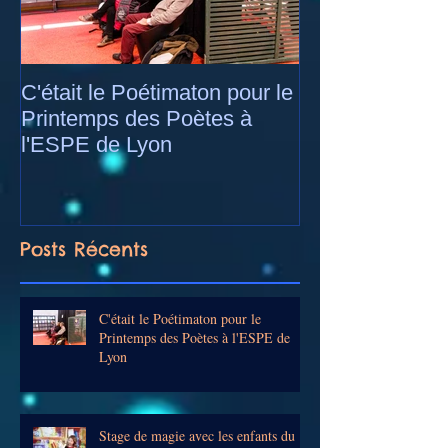
C'était le Poétimaton pour le
Stage de magie
Printemps des Poètes à
enfants du cent
l'ESPE de Lyon
Berliet à Saint-
Posts Récents
C'était le Poétimaton pour le
Printemps des Poètes à l'ESPE de
Lyon