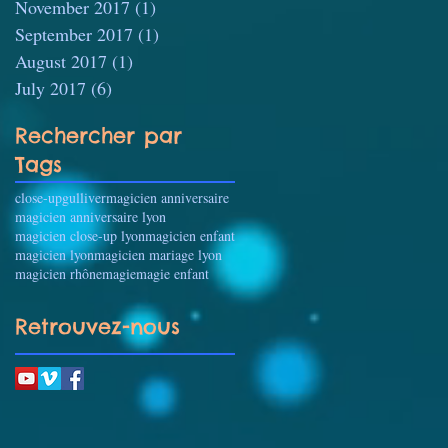
November 2017
(1)
1 post
September 2017
(1)
1 post
August 2017
(1)
1 post
July 2017
(6)
6 posts
Rechercher par
Tags
close-up
gulliver
magicien anniversaire
,
magicien anniversaire lyon
magicien close-up lyon
magicien enfant
 !
magicien lyon
magicien mariage lyon
magicien rhône
magie
magie enfant
Retrouvez-nous