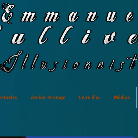
ectacles
Atelier et stage
Livre d'or
Médias