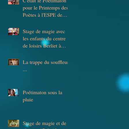
C'était le Poétimaton
pour le Printemps des
Poètes à l'ESPE de
Lyon
Stage de magie avec
les enfants du centre
de loisirs Berliet à
Saint-Priest
La trappe du souffleur
...
Poétimaton sous la
pluie
Stage de magie et de