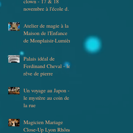
clown - 17 & 18
novembre à l'école de
cirque de Lyon
Atelier de magie à la
Maison de l'Enfance
de Monplaisir-Lumière
Palais idéal de
Ferdinand Cheval - le
rêve de pierre
Un voyage au Japon -
à
le mystère au coin de
la rue
Magicien Mariage
Close-Up Lyon Rhône