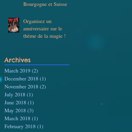
Bourgogne et Suisse
Organisez un
anniversaire sur le
thème de la magie !
Archives
March 2019
(2)
2 posts
December 2018
(1)
1 post
November 2018
(2)
2 posts
July 2018
(1)
1 post
June 2018
(1)
1 post
May 2018
(3)
3 posts
March 2018
(1)
1 post
February 2018
(1)
1 post