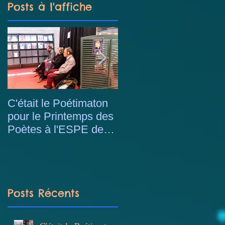
Posts à l'affiche
n
C'était le Poétimaton
Stage de magie avec
pour le Printemps des
les enfants du centre
Poètes à l'ESPE de
de loisirs Berliet à
Lyon
Saint-Priest
s
Posts Récents
u